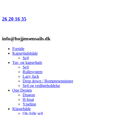
26 20 16 35
info@hojjensensails.dk
Forside
Kapsejladsbåde
Sejl
Tur- og kapsejlads
Sejl
Rullesystem
Lazy Jack
Drop down / Bompresenninger
Sejl og vedligeholdelse
One Design
Dragon
H-boat
Yngling
Klassebåde
Ok-Jolle sejl