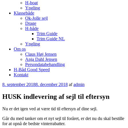
H-boat
Yngling
Klassebåde
Ok-Jolle sejl
Drage
H-både
Trim Guide
Trim Guide NL
Yngling
Om os
Claus Høj Jensen
Anja Dahl Jensen
Persondatabehandling
H-Båd Good Speed
Kontakt
Udgivet
8. september 2018
8. december 2018
af
admin
den
HUSK indlevering af sejl til eftersyn
Nu er det igen ved at være tid til eftersyn af dine sejl.
Går du med tanker om et nyt sejl til foråret, er det nu du skal bestille
for at opnå de bedste vinterrabatter.