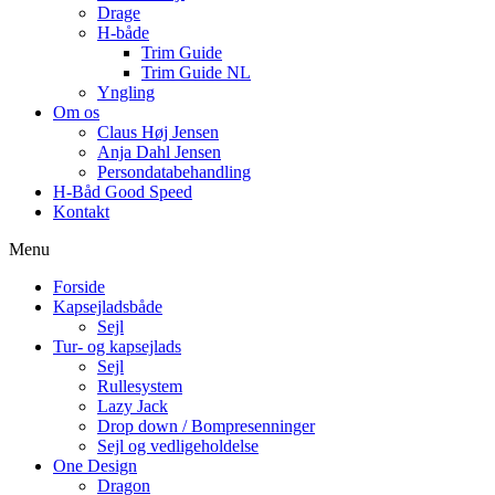
Drage
H-både
Trim Guide
Trim Guide NL
Yngling
Om os
Claus Høj Jensen
Anja Dahl Jensen
Persondatabehandling
H-Båd Good Speed
Kontakt
Menu
Forside
Kapsejladsbåde
Sejl
Tur- og kapsejlads
Sejl
Rullesystem
Lazy Jack
Drop down / Bompresenninger
Sejl og vedligeholdelse
One Design
Dragon