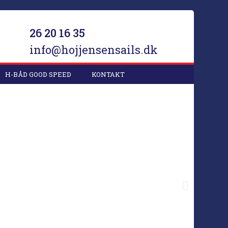
26 20 16 35
info@hojjensensails.dk
H-BÅD GOOD SPEED
KONTAKT