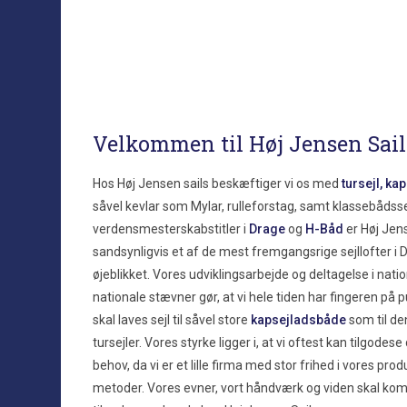
Velkommen til Høj Jensen Sail
Hos Høj Jensen sails beskæftiger vi os med
tursejl, ka
såvel kevlar som Mylar, rulleforstag, samt klassebådsse
verdensmesterskabstitler i
Drage
og
H-Båd
er Høj Jen
sandsynligvis et af de mest fremgangsrige sejllofter i
øjeblikket. Vores udviklingsarbejde og deltagelse i natio
nationale stævner gør, at vi hele tiden har fingeren på p
skal laves sejl til såvel store
kapsejladsbåde
som til de
tursejler. Vores styrke ligger i, at vi oftest kan tilgodese
behov, da vi er et lille firma med stor frihed i vores pro
metoder. Vores evner, vort håndværk og viden skal ko