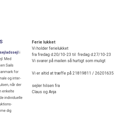
s
Ferie lukket
Vi holder ferielukket
psejladssejl
i
fra fredag d.20/10-23 til fredag d.27/10-23
jl. Med
Vi svarer på mailen så hurtigt som muligt
sen Sails
 Danmark for
Vi er altid at træffe på 21819811 / 26201635
nale og inter-
ulsen, når der
sejler hilsen fra
n enkelte
Claus og Anja
 de individuelle
duktions-
mme dig